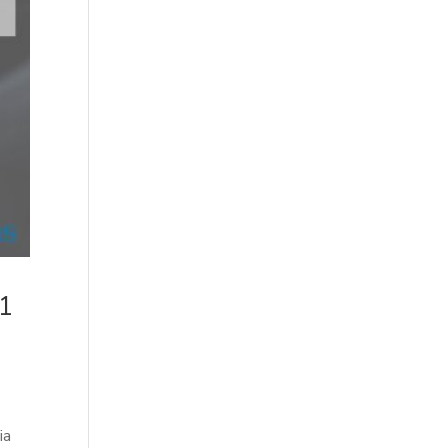
21
ia